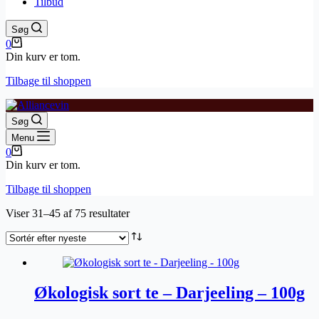
Tilbud
Søg
Indkøbskurv
0
Din kurv er tom.
Tilbage til shoppen
Søg
Menu
Indkøbskurv
0
Din kurv er tom.
Tilbage til shoppen
Sorteret
Viser 31–45 af 75 resultater
efter
seneste
Økologisk sort te – Darjeeling – 100g