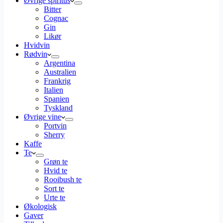
Øvrige spiritus
Bitter
Cognac
Gin
Likør
Hvidvin
Rødvin
Argentina
Australien
Frankrig
Italien
Spanien
Tyskland
Øvrige vine
Portvin
Sherry
Kaffe
Te
Grøn te
Hvid te
Rooibush te
Sort te
Urte te
Økologisk
Gaver