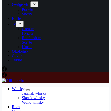
Øvrige vine
Portvin
Sherry
Kaffe
Te
Grøn te
Hvid te
Rooibush te
Sort te
Urte te
Økologisk
Gaver
Tilbud
Whisky
Japansk whisky
Skotsk whisky
World whisky
Rom