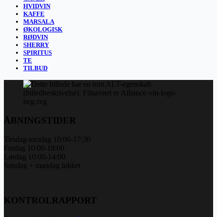
HVIDVIN
KAFFE
MARSALA
ØKOLOGISK
RØDVIN
SHERRY
SPIRITUS
TE
TILBUD
ÅBNINGSTIDER
Tirsdag-torsdag 10:00-17:30
Fredag 10:00-18:00
Lørdag 10:00-14:00
Søndag + mandag lukket
KONTROLRAPPORT