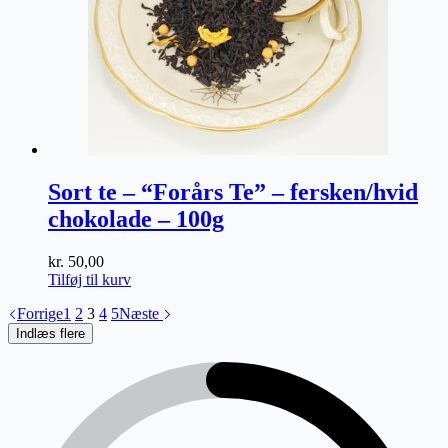
Sort te – “Forårs Te” – fersken/hvid
chokolade – 100g
kr.
50,00
Tilføj til kurv
Forrige
1
2
3
4
5
Næste
Indlæs flere