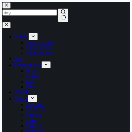
Fortsæt
til
indhold
Ingen
resultater
Whisky
Japansk whisky
Skotsk whisky
World whisky
Rom
Øvrige spiritus
Bitter
Cognac
Gin
Likør
Hvidvin
Rødvin
Argentina
Australien
Frankrig
Italien
Spanien
Tyskland