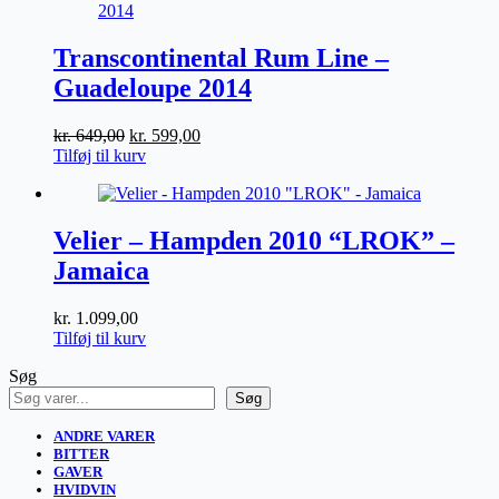
Transcontinental Rum Line –
Guadeloupe 2014
Den
Den
kr.
649,00
kr.
599,00
oprindelige
aktuelle
Tilføj til kurv
pris
pris
var:
er:
kr. 649,00.
kr. 599,00.
Velier – Hampden 2010 “LROK” –
Jamaica
kr.
1.099,00
Tilføj til kurv
Søg
Søg
ANDRE VARER
BITTER
GAVER
HVIDVIN