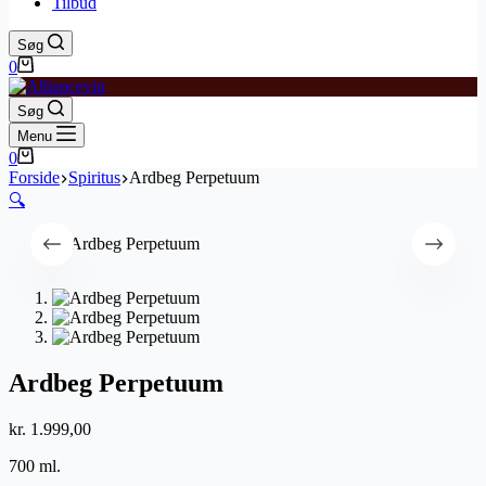
Tilbud
Søg
Indkøbskurv
0
Søg
Menu
Indkøbskurv
0
Forside
Spiritus
Ardbeg Perpetuum
🔍
Ardbeg Perpetuum
kr.
1.999,00
700 ml.