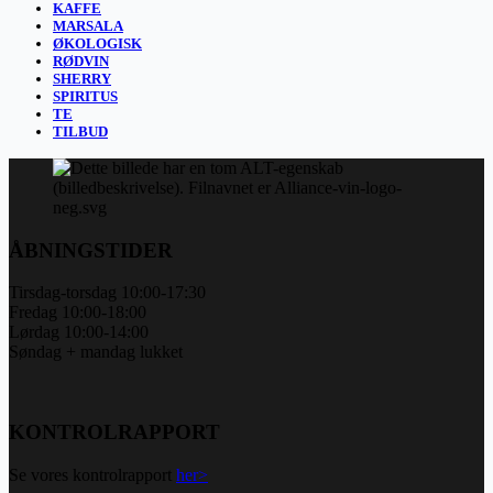
KAFFE
MARSALA
ØKOLOGISK
RØDVIN
SHERRY
SPIRITUS
TE
TILBUD
ÅBNINGSTIDER
Tirsdag-torsdag 10:00-17:30
Fredag 10:00-18:00
Lørdag 10:00-14:00
Søndag + mandag lukket
KONTROLRAPPORT
Se vores kontrolrapport
her>