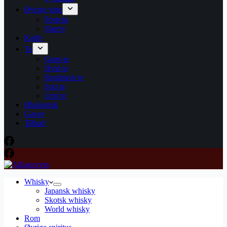
Øvrige vine
Portvin
Sherry
Kaffe
Te
Grøn te
Hvid te
Rooibush te
Sort te
Urte te
Økologisk
Gaver
Tilbud
Whisky
Japansk whisky
Skotsk whisky
World whisky
Rom