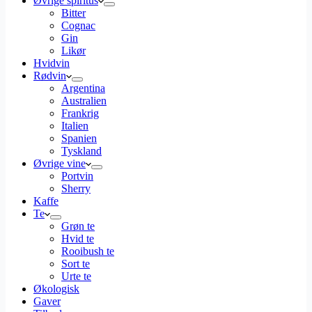
Øvrige spiritus
Bitter
Cognac
Gin
Likør
Hvidvin
Rødvin
Argentina
Australien
Frankrig
Italien
Spanien
Tyskland
Øvrige vine
Portvin
Sherry
Kaffe
Te
Grøn te
Hvid te
Rooibush te
Sort te
Urte te
Økologisk
Gaver