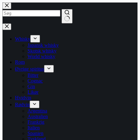
Fortsæt
til
indhold
Ingen
resultater
Whisky
Japansk whisky
Skotsk whisky
World whisky
Rom
Øvrige spiritus
Bitter
Cognac
Gin
Likør
Hvidvin
Rødvin
Argentina
Australien
Frankrig
Italien
Spanien
Tyskland