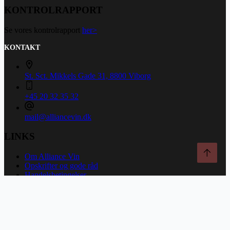
KONTROLRAPPORT
Se vores kontrolrapport
her>
KONTAKT
St. Sct. Mikkels Gade 31, 8800 Viborg
+45 20 32 35 32
mail@alliancevin.dk
LINKS
Om Alliance Vin
Opskrifter og gode råd
Handelsbetingelser
Persondatapolitik
Fortryd køb og returner
Copyright © 2026 - Alliance Vin