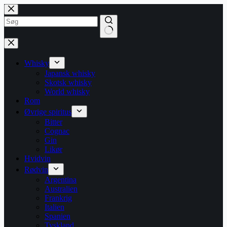
Fortsæt
til
indhold
Ingen
resultater
Whisky
Japansk whisky
Skotsk whisky
World whisky
Rom
Øvrige spiritus
Bitter
Cognac
Gin
Likør
Hvidvin
Rødvin
Argentina
Australien
Frankrig
Italien
Spanien
Tyskland