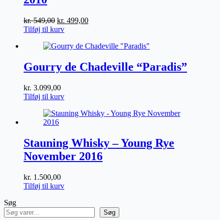
Den
Den
kr.
549,00
kr.
499,00
oprindelige
aktuelle
Tilføj til kurv
pris
pris
var:
er:
kr. 549,00.
kr. 499,00.
Gourry de Chadeville “Paradis”
kr.
3.099,00
Tilføj til kurv
Stauning Whisky – Young Rye
November 2016
kr.
1.500,00
Tilføj til kurv
Søg
Søg