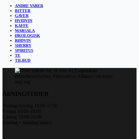
ANDRE VARER
BITTER
GAVER
HVIDVIN
KAFFE
MARSALA
ØKOLOGISK
RØDVIN
SHERRY
SPIRITUS
TE
TILBUD
ÅBNINGSTIDER
Tirsdag-torsdag 10:00-17:30
Fredag 10:00-18:00
Lørdag 10:00-14:00
Søndag + mandag lukket