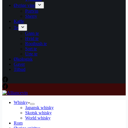
Øvrige vine
Portvin
Sherry
Kaffe
Te
Grøn te
Hvid te
Rooibush te
Sort te
Urte te
Økologisk
Gaver
Tilbud
Whisky
Japansk whisky
Skotsk whisky
World whisky
Rom