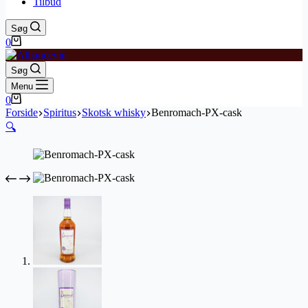
Tilbud
Søg
Indkøbskurv
0
Søg
Menu
Indkøbskurv
0
Forside
Spiritus
Skotsk whisky
Benromach-PX-cask
🔍