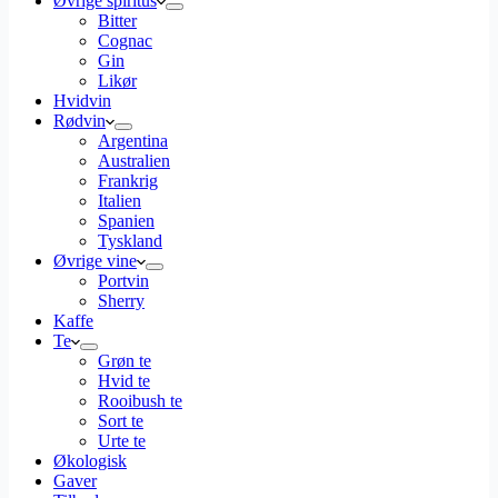
Øvrige spiritus
Bitter
Cognac
Gin
Likør
Hvidvin
Rødvin
Argentina
Australien
Frankrig
Italien
Spanien
Tyskland
Øvrige vine
Portvin
Sherry
Kaffe
Te
Grøn te
Hvid te
Rooibush te
Sort te
Urte te
Økologisk
Gaver