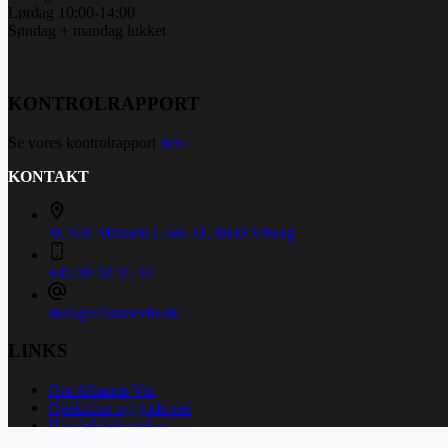
Lørdag 10:00-14:00
Søndag + mandag lukket
KONTROLRAPPORT
Se vores kontrolrapport
her>
KONTAKT
St. Sct. Mikkels Gade 31, 8800 Viborg
+45 20 32 35 32
mail@alliancevin.dk
LINKS
Om Alliance Vin
Opskrifter og gode råd
Handelsbetingelser
Persondatapolitik