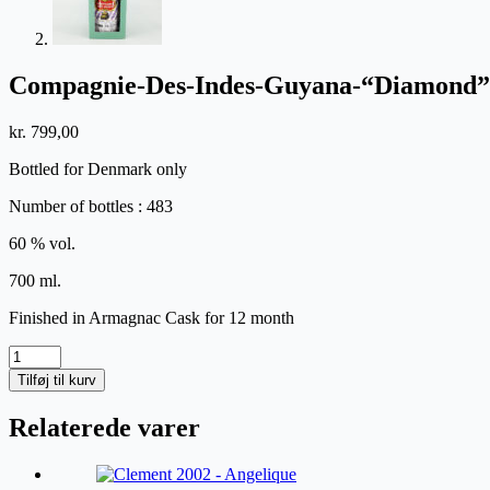
Compagnie-Des-Indes-Guyana-“Diamond”-
kr.
799,00
Bottled for Denmark only
Number of bottles : 483
60 % vol.
700 ml.
Finished in Armagnac Cask for 12 month
Compagnie-
Des-
Tilføj til kurv
Indes-
Guyana-
Relaterede varer
"Diamond"-11years-
Armagnac
Finish