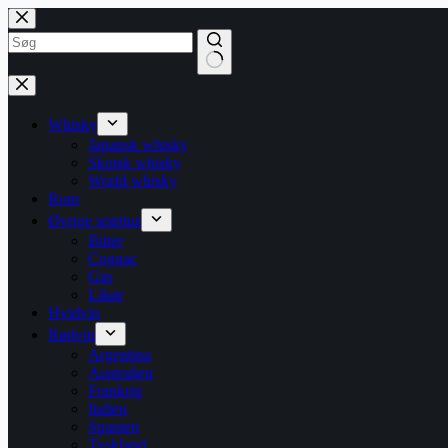
Fortsæt
til
indhold
Ingen
resultater
Whisky
Japansk whisky
Skotsk whisky
World whisky
Rom
Øvrige spiritus
Bitter
Cognac
Gin
Likør
Hvidvin
Rødvin
Argentina
Australien
Frankrig
Italien
Spanien
Tyskland