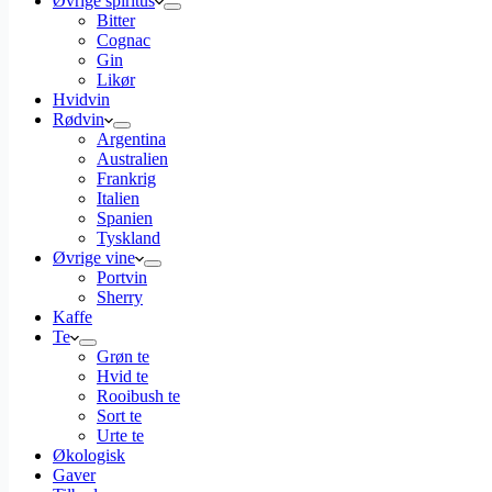
Øvrige spiritus
Bitter
Cognac
Gin
Likør
Hvidvin
Rødvin
Argentina
Australien
Frankrig
Italien
Spanien
Tyskland
Øvrige vine
Portvin
Sherry
Kaffe
Te
Grøn te
Hvid te
Rooibush te
Sort te
Urte te
Økologisk
Gaver