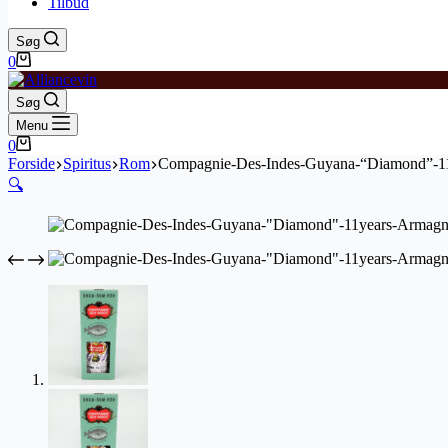
Tilbud
Søg
Indkøbskurv
0
Søg
Menu
Indkøbskurv
0
Forside
Spiritus
Rom
Compagnie-Des-Indes-Guyana-“Diamond”-11
🔍