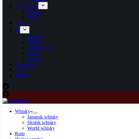
Øvrige vine
Portvin
Sherry
Kaffe
Te
Grøn te
Hvid te
Rooibush te
Sort te
Urte te
Økologisk
Gaver
Tilbud
Whisky
Japansk whisky
Skotsk whisky
World whisky
Rom