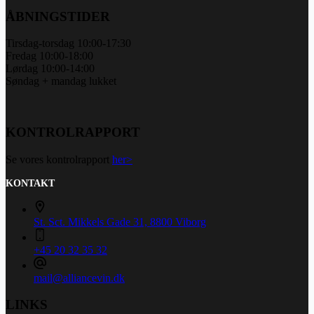
ÅBNINGSTIDER
Tirsdag-torsdag 10:00-17:30
Fredag 10:00-18:00
Lørdag 10:00-14:00
Søndag + mandag lukket
KONTROLRAPPORT
Se vores kontrolrapport
her>
KONTAKT
St. Sct. Mikkels Gade 31, 8800 Viborg
+45 20 32 35 32
mail@alliancevin.dk
LINKS