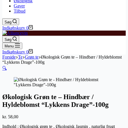
Økologisk
Gaver
Tilbud
Søg
Indkøbskurv
0
Søg
Menu
Indkøbskurv
0
Forside
Te
Grøn te
Økologisk Grøn te – Hindbær / Hyldeblomst
“Lykkens Drage”-100g
🔍
Økologisk Grøn te – Hindbær /
Hyldeblomst “Lykkens Drage”-100g
kr.
58,00
Indhold : Økologisk grøn te , Økologisk Jasmin , naturlig frugt