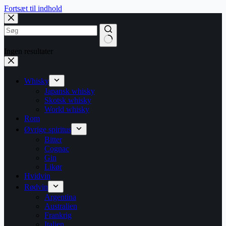
Fortsæt til indhold
Ingen resultater
Whisky
Japansk whisky
Skotsk whisky
World whisky
Rom
Øvrige spiritus
Bitter
Cognac
Gin
Likør
Hvidvin
Rødvin
Argentina
Australien
Frankrig
Italien