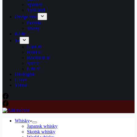
Spanien
Tyskland
Øvrige vine
Portvin
Sherry
Kaffe
Te
Grøn te
Hvid te
Rooibush te
Sort te
Urte te
Økologisk
Gaver
Tilbud
Whisky
Japansk whisky
Skotsk whisky