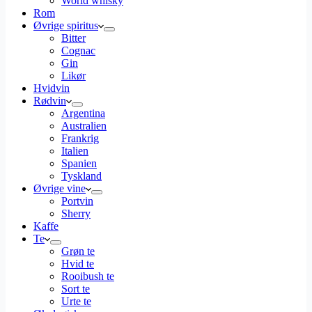
World whisky
Rom
Øvrige spiritus
Bitter
Cognac
Gin
Likør
Hvidvin
Rødvin
Argentina
Australien
Frankrig
Italien
Spanien
Tyskland
Øvrige vine
Portvin
Sherry
Kaffe
Te
Grøn te
Hvid te
Rooibush te
Sort te
Urte te