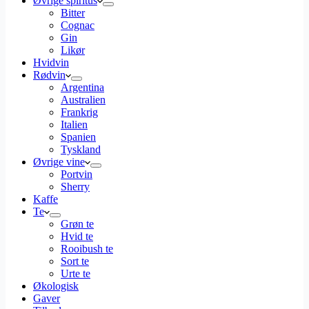
Øvrige spiritus
Bitter
Cognac
Gin
Likør
Hvidvin
Rødvin
Argentina
Australien
Frankrig
Italien
Spanien
Tyskland
Øvrige vine
Portvin
Sherry
Kaffe
Te
Grøn te
Hvid te
Rooibush te
Sort te
Urte te
Økologisk
Gaver