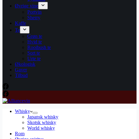
Øvrige vine
Portvin
Sherry
Kaffe
Te
Grøn te
Hvid te
Rooibush te
Sort te
Urte te
Økologisk
Gaver
Tilbud
Whisky
Japansk whisky
Skotsk whisky
World whisky
Rom