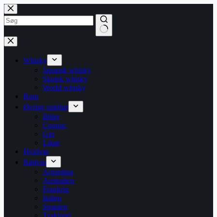
Fortsæt
til
indhold
Ingen
resultater
Whisky
Japansk whisky
Skotsk whisky
World whisky
Rom
Øvrige spiritus
Bitter
Cognac
Gin
Likør
Hvidvin
Rødvin
Argentina
Australien
Frankrig
Italien
Spanien
Tyskland