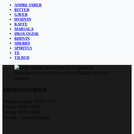
ANDRE VARER
BITTER
GAVER
HVIDVIN
KAFFE
MARSALA
ØKOLOGISK
RØDVIN
SHERRY
SPIRITUS
TE
TILBUD
ÅBNINGSTIDER
Tirsdag-torsdag 10:00-17:30
Fredag 10:00-18:00
Lørdag 10:00-14:00
Søndag + mandag lukket