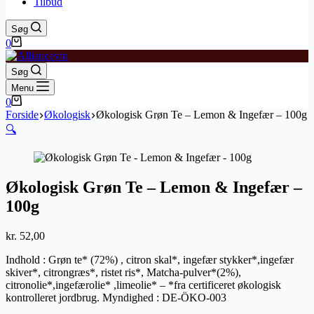
Tilbud
Søg
Indkøbskurv
0
Søg
Menu
Indkøbskurv
0
Forside
Økologisk
Økologisk Grøn Te – Lemon & Ingefær – 100g
🔍
Økologisk Grøn Te – Lemon & Ingefær –
100g
kr.
52,00
Indhold : Grøn te* (72%) , citron skal*, ingefær stykker*,ingefær
skiver*, citrongræs*, ristet ris*, Matcha-pulver*(2%),
citronolie*,ingefærolie* ,limeolie* – *fra certificeret økologisk
kontrolleret jordbrug. Myndighed : DE-ÖKO-003