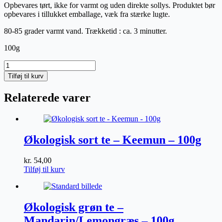
Opbevares tørt, ikke for varmt og uden direkte sollys. Produktet bør
opbevares i tillukket emballage, væk fra stærke lugte.
80-85 grader varmt vand. Trækketid : ca. 3 minutter.
100g
Økologisk
Grøn
Tilføj til kurv
Te
-
Relaterede varer
Lemon
&
Ingefær
-
100g
Økologisk sort te – Keemun – 100g
antal
kr.
54,00
Tilføj til kurv
Økologisk grøn te –
Mandarin/Lemongræs – 100g