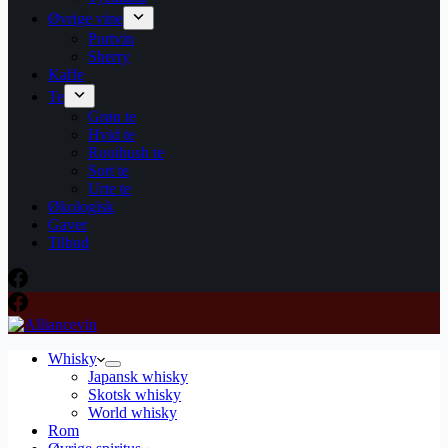
Øvrige vine
Portvin
Sherry
Kaffe
Te
Grøn te
Hvid te
Rooibush te
Sort te
Urte te
Økologisk
Gaver
Tilbud
Whisky
Japansk whisky
Skotsk whisky
World whisky
Rom