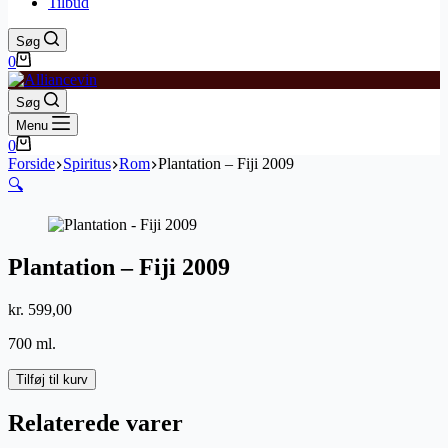
Tilbud
Søg
Indkøbskurv
0
Søg
Menu
Indkøbskurv
0
Forside
Spiritus
Rom
Plantation – Fiji 2009
🔍
Plantation – Fiji 2009
kr.
599,00
700 ml.
Plantation
Tilføj til kurv
-
Fiji
Relaterede varer
2009