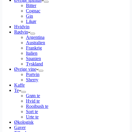
Øvrige spiritus
Bitter
Cognac
Gin
Likør
Hvidvin
Rødvin
Argentina
Australien
Frankrig
Italien
Spanien
Tyskland
Øvrige vine
Portvin
Sherry
Kaffe
Te
Grøn te
Hvid te
Rooibush te
Sort te
Urte te
Økologisk
Gaver