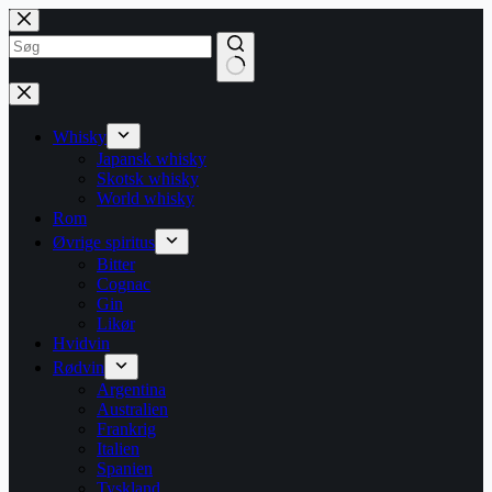
Fortsæt
til
indhold
Ingen
resultater
Whisky
Japansk whisky
Skotsk whisky
World whisky
Rom
Øvrige spiritus
Bitter
Cognac
Gin
Likør
Hvidvin
Rødvin
Argentina
Australien
Frankrig
Italien
Spanien
Tyskland