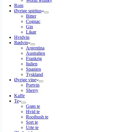
World whisky
Rom
Øvrige spiritus
Bitter
Cognac
Gin
Likør
Hvidvin
Rødvin
Argentina
Australien
Frankrig
Italien
Spanien
Tyskland
Øvrige vine
Portvin
Sherry
Kaffe
Te
Grøn te
Hvid te
Rooibush te
Sort te
Urte te