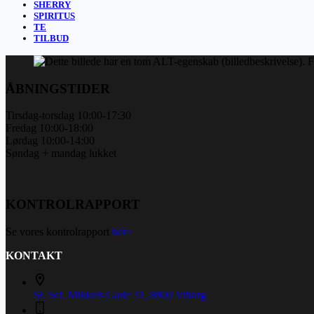
SHERRY
SPIRITUS
TE
TILBUD
ÅBNINGSTIDER
Tirsdag-torsdag 10:00-17:30
Fredag 10:00-18:00
Lørdag 10:00-14:00
Søndag + mandag lukket
KONTROLRAPPORT
Se vores kontrolrapport
her>
KONTAKT
St. Sct. Mikkels Gade 31, 8800 Viborg