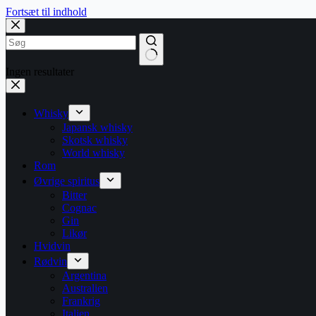
Fortsæt til indhold
Ingen resultater
Whisky
Japansk whisky
Skotsk whisky
World whisky
Rom
Øvrige spiritus
Bitter
Cognac
Gin
Likør
Hvidvin
Rødvin
Argentina
Australien
Frankrig
Italien