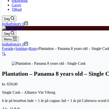
Økologisk
Gaver
Tilbud
Søg
Indkøbskurv
0
Søg
Menu
Indkøbskurv
0
Forside
Spiritus
Rom
Plantation – Panama 8 years old – Single Cas
🔍
Plantation – Panama 8 years old – Single 
kr.
659,00
Single Cask – Alliance Vin Viborg
6 år på bourbon fade + 1 år på cognac fad + 1 år på Cabreuva wood f
Alc. 42,8 %