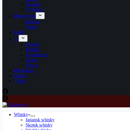
Spanien
Tyskland
Øvrige vine
Portvin
Sherry
Kaffe
Te
Grøn te
Hvid te
Rooibush te
Sort te
Urte te
Økologisk
Gaver
Tilbud
Whisky
Japansk whisky
Skotsk whisky