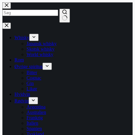
Fortsæt
til
indhold
Ingen
resultater
Whisky
Japansk whisky
Skotsk whisky
World whisky
Rom
Øvrige spiritus
Bitter
Cognac
Gin
Likør
Hvidvin
Rødvin
Argentina
Australien
Frankrig
Italien
Spanien
Tyskland