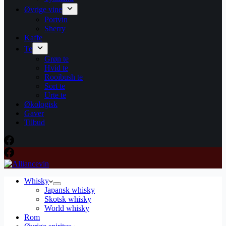
Øvrige vine
Portvin
Sherry
Kaffe
Te
Grøn te
Hvid te
Rooibush te
Sort te
Urte te
Økologisk
Gaver
Tilbud
Whisky
Japansk whisky
Skotsk whisky
World whisky
Rom