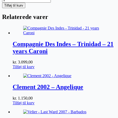
Dry
Tilføj til kurv
White
Reserve
Relaterede varer
Port
antal
Compagnie Des Indes – Trinidad – 21
years Caroni
kr.
3.099,00
Tilføj til kurv
Clement 2002 – Angelique
kr.
1.150,00
Tilføj til kurv