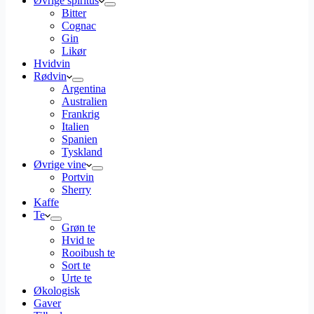
Øvrige spiritus
Bitter
Cognac
Gin
Likør
Hvidvin
Rødvin
Argentina
Australien
Frankrig
Italien
Spanien
Tyskland
Øvrige vine
Portvin
Sherry
Kaffe
Te
Grøn te
Hvid te
Rooibush te
Sort te
Urte te
Økologisk
Gaver