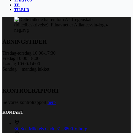
SPIRITUS
TE
TILBUD
ÅBNINGSTIDER
Tirsdag-torsdag 10:00-17:30
Fredag 10:00-18:00
Lørdag 10:00-14:00
Søndag + mandag lukket
KONTROLRAPPORT
Se vores kontrolrapport
her>
KONTAKT
St. Sct. Mikkels Gade 31, 8800 Viborg