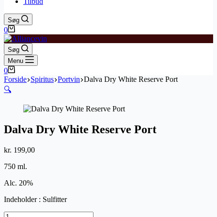
Tilbud
Søg
Indkøbskurv
0
Søg
Menu
Indkøbskurv
0
Forside
Spiritus
Portvin
Dalva Dry White Reserve Port
🔍
Dalva Dry White Reserve Port
kr.
199,00
750 ml.
Alc. 20%
Indeholder : Sulfitter
Dalva