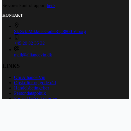
Se vores kontrolrapport
her>
KONTAKT
St. Sct. Mikkels Gade 31, 8800 Viborg
+45 20 32 35 32
mail@alliancevin.dk
LINKS
Om Alliance Vin
Opskrifter og gode råd
Handelsbetingelser
Persondatapolitik
Fortryd køb og returner
Copyright © 2026 - Alliance Vin