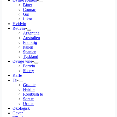
Øvrige spiritus
Bitter
Cognac
Gin
Likør
Hvidvin
Rødvin
Argentina
Australien
Frankrig
Italien
Spanien
Tyskland
Øvrige vine
Portvin
Sherry
Kaffe
Te
Grøn te
Hvid te
Rooibush te
Sort te
Urte te
Økologisk
Gaver