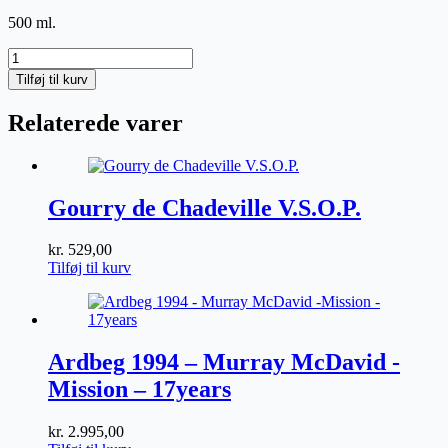
oprindelige
aktuelle
500 ml.
pris
pris
var:
er:
Koval
kr. 349,00.
kr. 299,00.
Tranebær
Tilføj til kurv
Ginlikør
antal
Relaterede varer
Gourry de Chadeville V.S.O.P.
kr.
529,00
Tilføj til kurv
Ardbeg 1994 – Murray McDavid -
Mission – 17years
kr.
2.995,00