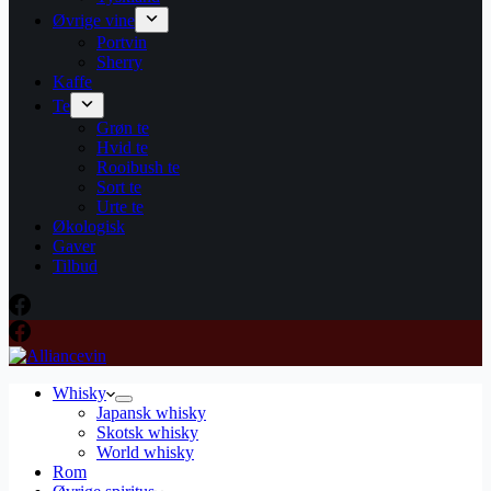
Øvrige vine
Portvin
Sherry
Kaffe
Te
Grøn te
Hvid te
Rooibush te
Sort te
Urte te
Økologisk
Gaver
Tilbud
Whisky
Japansk whisky
Skotsk whisky
World whisky
Rom