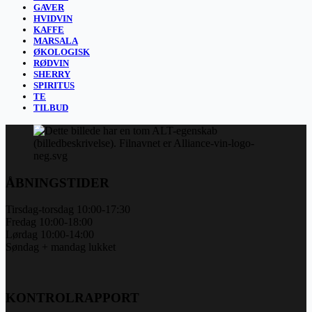
GAVER
HVIDVIN
KAFFE
MARSALA
ØKOLOGISK
RØDVIN
SHERRY
SPIRITUS
TE
TILBUD
ÅBNINGSTIDER
Tirsdag-torsdag 10:00-17:30
Fredag 10:00-18:00
Lørdag 10:00-14:00
Søndag + mandag lukket
KONTROLRAPPORT