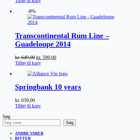
Tilføj til kurv
-8%
Transcontinental Rum Line –
Guadeloupe 2014
Den
Den
kr.
649,00
kr.
599,00
oprindelige
aktuelle
Tilføj til kurv
pris
pris
var:
er:
kr. 649,00.
kr. 599,00.
Springbank 10 years
kr.
659,00
Tilføj til kurv
Søg
Søg
ANDRE VARER
BITTER