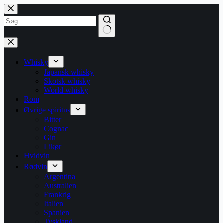
Fortsæt
til
indhold
Ingen
resultater
Whisky
Japansk whisky
Skotsk whisky
World whisky
Rom
Øvrige spiritus
Bitter
Cognac
Gin
Likør
Hvidvin
Rødvin
Argentina
Australien
Frankrig
Italien
Spanien
Tyskland