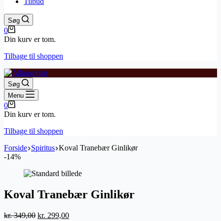
Tilbud
Søg
Indkøbskurv
0
Din kurv er tom.
Tilbage til shoppen
Søg
Menu
Indkøbskurv
0
Din kurv er tom.
Tilbage til shoppen
Forside
Spiritus
Koval Tranebær Ginlikør
-14%
Koval Tranebær Ginlikør
Den
Den
kr.
349,00
kr.
299,00