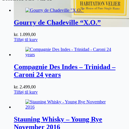
LFCH
antal
Gourry de Chadeville “X.O.”
kr.
1.099,00
Tilføj til kurv
Compagnie Des Indes – Trinidad –
Caroni 24 years
kr.
2.499,00
Tilføj til kurv
Stauning Whisky – Young Rye
November 2016