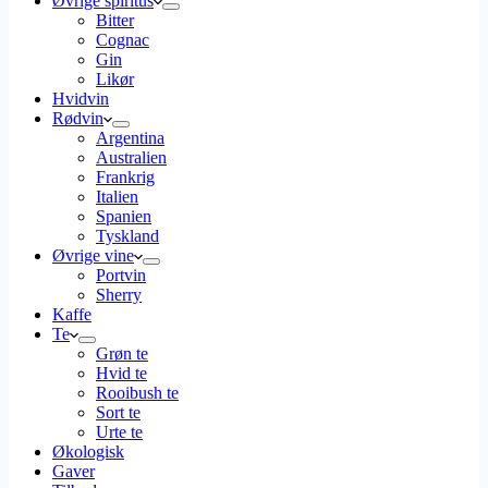
Øvrige spiritus
Bitter
Cognac
Gin
Likør
Hvidvin
Rødvin
Argentina
Australien
Frankrig
Italien
Spanien
Tyskland
Øvrige vine
Portvin
Sherry
Kaffe
Te
Grøn te
Hvid te
Rooibush te
Sort te
Urte te
Økologisk
Gaver