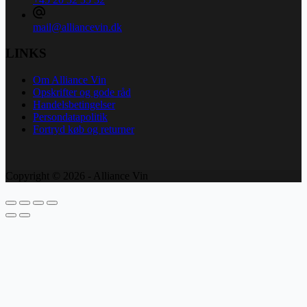
mail@alliancevin.dk
LINKS
Om Alliance Vin
Opskrifter og gode råd
Handelsbetingelser
Persondatapolitik
Fortryd køb og returner
Copyright © 2026 - Alliance Vin