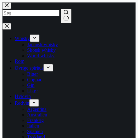
Fortsæt
til
indhold
Ingen
resultater
Whisky
Japansk whisky
Skotsk whisky
World whisky
Rom
Øvrige spiritus
Bitter
Cognac
Gin
Likør
Hvidvin
Rødvin
Argentina
Australien
Frankrig
Italien
Spanien
Tyskland