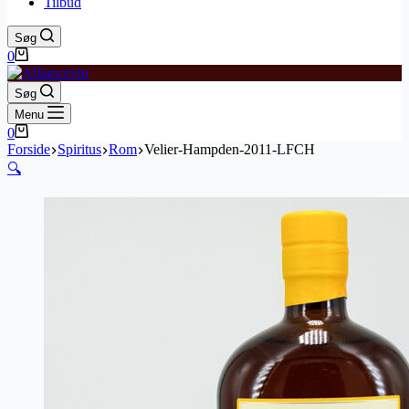
Tilbud
Søg
Indkøbskurv
0
Søg
Menu
Indkøbskurv
0
Forside
Spiritus
Rom
Velier-Hampden-2011-LFCH
🔍