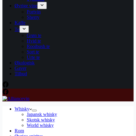
Øvrige vine
Portvin
Sherry
Kaffe
Te
Grøn te
Hvid te
Rooibush te
Sort te
Urte te
Økologisk
Gaver
Tilbud
Whisky
Japansk whisky
Skotsk whisky
World whisky
Rom