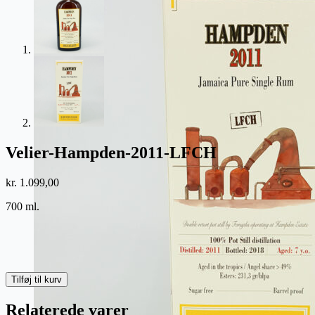
Velier-Hampden-2011-LFCH
kr.
1.099,00
700 ml.
Velier-
Tilføj til kurv
Hampden-
2011-
Relaterede varer