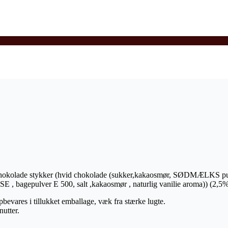
vid chokolade stykker (hvid chokolade (sukker,kakaosmør, SØDMÆLKS 
ulver E 500, salt ,kakaosmør , naturlig vanilie aroma)) (2,5%) ,
pbevares i tillukket emballage, væk fra stærke lugte.
nutter.