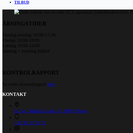
TILBUD
ÅBNINGSTIDER
Tirsdag-torsdag 10:00-17:30
Fredag 10:00-18:00
Lørdag 10:00-14:00
Søndag + mandag lukket
KONTROLRAPPORT
Se vores kontrolrapport
her>
KONTAKT
St. Sct. Mikkels Gade 31, 8800 Viborg
+45 20 32 35 32