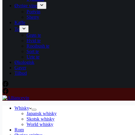
Øvrige vine
Portvin
Sherry
Kaffe
Te
Grøn te
Hvid te
Rooibush te
Sort te
Urte te
Økologisk
Gaver
Tilbud
Whisky
Japansk whisky
Skotsk whisky
World whisky
Rom