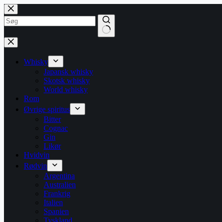
Fortsæt
til
indhold
Ingen
resultater
Whisky
Japansk whisky
Skotsk whisky
World whisky
Rom
Øvrige spiritus
Bitter
Cognac
Gin
Likør
Hvidvin
Rødvin
Argentina
Australien
Frankrig
Italien
Spanien
Tyskland