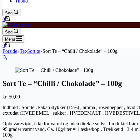
Tilbud
Søg
Indkøbskurv
0
Søg
Menu
Indkøbskurv
0
Forside
Te
Sort te
Sort Te – “Chilli / Chokolade” – 100g
🔍
Sort Te – “Chilli / Chokolade” – 100g
kr.
50,00
Indhold : Sort te , kakao stykker (15%) , aroma , rosenpepper , h
extrudat (HVEDEMEL , sukker , HVEDEMALT , HVEDESTIVELSE , bagep
Opbevares tørt, ikke for varmt og uden direkte sollys. Produktet bør o
95 grader varmt vand. Ca. 10g/liter = 1 teske/kop . Trækketid : 3-4 mi
100g