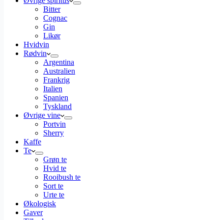
Øvrige spiritus
Bitter
Cognac
Gin
Likør
Hvidvin
Rødvin
Argentina
Australien
Frankrig
Italien
Spanien
Tyskland
Øvrige vine
Portvin
Sherry
Kaffe
Te
Grøn te
Hvid te
Rooibush te
Sort te
Urte te
Økologisk
Gaver