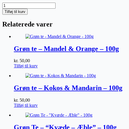
Sort
Te
Tilføj til kurv
-
"Chilli
Relaterede varer
/
Chokolade"
-
100g
antal
Grøn te – Mandel & Orange – 100g
kr.
50,00
Tilføj til kurv
Grøn te – Kokos & Mandarin – 100g
kr.
50,00
Tilføj til kurv
Grøn Te – “Kvæde – Æble” – 100g